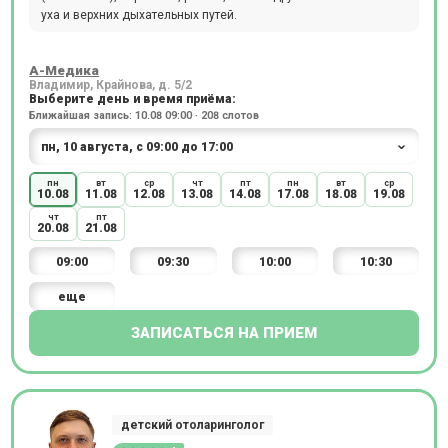
уха и верхних дыхательных путей.
А-Медика
Владимир, Крайнова, д. 5/2
Выберите день и время приёма:
Ближайшая запись: 10.08 09:00 · 208 слотов
пн
вт
ср
чт
пт
пн
вт
ср
10.08
11.08
12.08
13.08
14.08
17.08
18.08
19.08
чт
пт
20.08
21.08
09:00
09:30
10:00
10:30
еще
ЗАПИСАТЬСЯ НА ПРИЕМ
детский отоларинголог