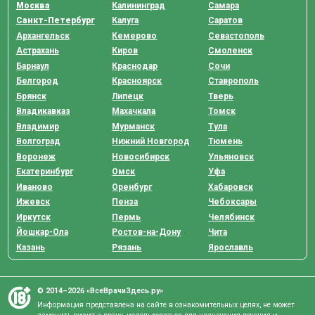
Москва
Калининград
Самара
Санкт-Петербург
Калуга
Саратов
Архангельск
Кемерово
Севастополь
Астрахань
Киров
Смоленск
Барнаул
Краснодар
Сочи
Белгород
Красноярск
Ставрополь
Брянск
Липецк
Тверь
Владикавказ
Махачкала
Томск
Владимир
Мурманск
Тула
Волгоград
Нижний Новгород
Тюмень
Воронеж
Новосибирск
Ульяновск
Екатеринбург
Омск
Уфа
Иваново
Оренбург
Хабаровск
Ижевск
Пенза
Чебоксары
Иркутск
Пермь
Челябинск
Йошкар-Ола
Ростов-на-Дону
Чита
Казань
Рязань
Ярославль
© 2014–2026 «ВсеВрачиЗдесь.ру»
Информация представлена на сайте в ознакомительных целях, не может