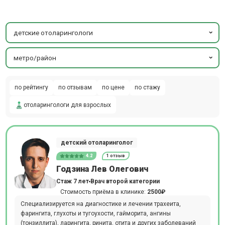
детские отоларингологи
метро/район
по рейтингу
по отзывам
по цене
по стажу
отоларингологи для взрослых
детский отоларинголог
4.2
1 отзыв
Годзина Лев Олегович
Стаж 7 лет
Врач второй категории
Стоимость приёма в клинике:
2500₽
Специализируется на диагностике и лечении трахеита,
фарингита, глухоты и тугоухости, гайморита, ангины
(тонзиллита), ларингита, ринита, отита и других заболеваний