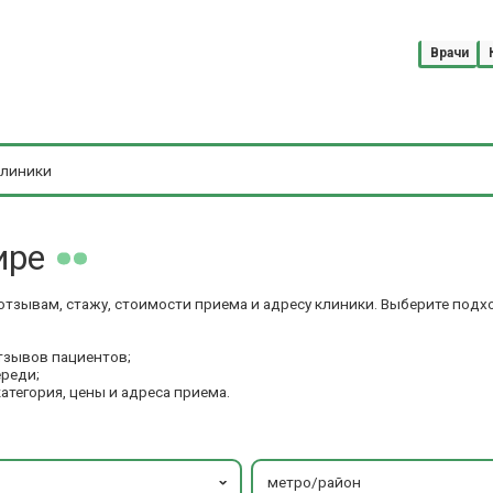
Врачи
ире
отзывам, стажу, стоимости приема и адресу клиники. Выберите под
тзывов пациентов;
ереди;
категория, цены и адреса приема.
метро/район