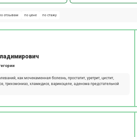
по отзывам
по цене
по стажу
ладимирович
тегории
еваний, как мочекаменная болезнь, простатит, уретрит, цистит,
оз, трихомониаз, хламидиоз, варикоцеле, аденома предстательной