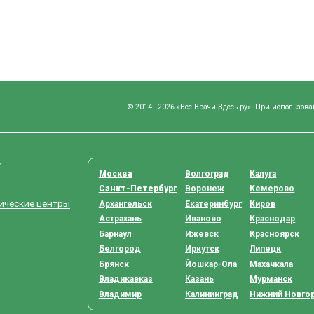
© 2014—2026 «Все Врачи Здесь.ру». При использова
у
Москва
Волгоград
Калуга
Санкт-Петербург
Воронеж
Кемерово
тические центры
Архангельск
Екатеринбург
Киров
Астрахань
Иваново
Краснодар
Барнаул
Ижевск
Красноярск
Белгород
Иркутск
Липецк
Брянск
Йошкар-Ола
Махачкала
Владикавказ
Казань
Мурманск
Владимир
Калининград
Нижний Новго