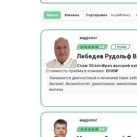
Врачи
Клиники
Сортировка
по рейтингу
андролог
4.4
1 отзыв
Лебедев Рудольф В
Стаж 30 лет
Врач высшей ка
Стоимость приёма в клинике:
2500₽
Занимается диагностикой и лечением таких забол
баланит, баланопостит, уреаплазмоз, микоплазм
железы.
андролог
4.3