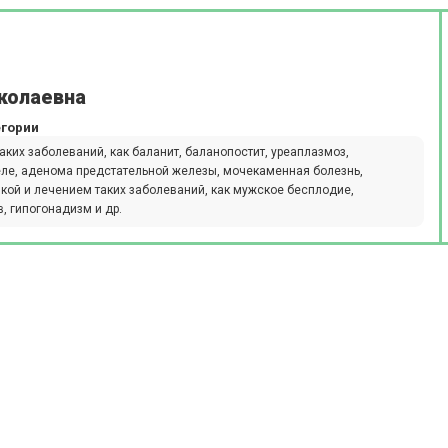
колаевна
егории
аких заболеваний, как баланит, баланопостит, уреаплазмоз,
еле, аденома предстательной железы, мочекаменная болезнь,
тикой и лечением таких заболеваний, как мужское бесплодие,
, гипогонадизм и др.