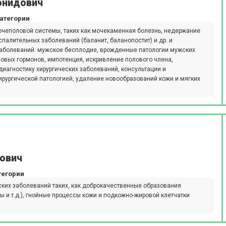
онидович
атегории
очеполовой системы, таких как мочекаменная болезнь, недержание
спалительных заболеваний (баланит, баланопостит) и др. и
заболеваний: мужское бесплодие, врожденные патологии мужских
овых гормонов, импотенция, искривление полового члена,
иагностику хирургических заболеваний, консультации и
рургической патологией, удаление новообразований кожи и мягких
бович
тегории
ских заболеваний таких, как доброкачественные образования
бы и т.д.), гнойные процессы кожи и подкожно-жировой клетчатки