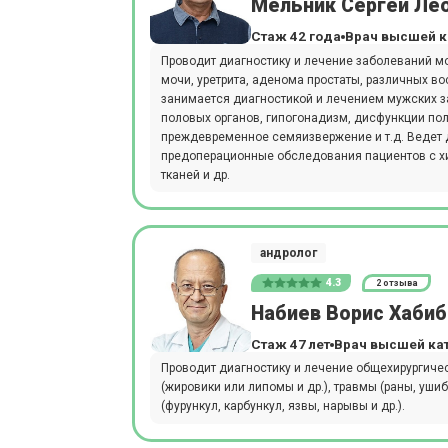
Мельник Сергей Ле
Стаж 42 года
Врач высшей к
Проводит диагностику и лечение заболеваний м
мочи, уретрита, аденома простаты, различных во
занимается диагностикой и лечением мужских 
половых органов, гипогонадизм, дисфункции пол
преждевременное семяизвержение и т.д. Ведет д
предоперационные обследования пациентов с хи
тканей и др.
андролог
4.3
2 отзыва
Набиев Ворис Хаби
Стаж 47 лет
Врач высшей ка
Проводит диагностику и лечение общехирургиче
(жировики или липомы и др.), травмы (раны, уши
(фурункул, карбункул, язвы, нарывы и др.).