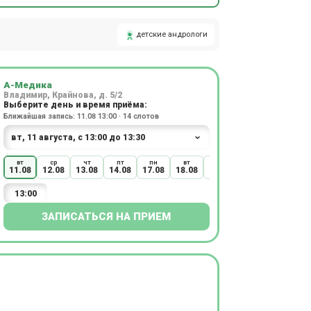
детские андрологи
А-Медика
Владимир, Крайнова, д. 5/2
Выберите день и время приёма:
Ближайшая запись: 11.08 13:00 · 14 слотов
вт
ср
чт
пт
пн
вт
ср
чт
пт
11.08
12.08
13.08
14.08
17.08
18.08
19.08
20.08
21.08
13:00
ЗАПИСАТЬСЯ НА ПРИЕМ