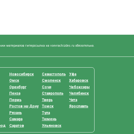
нии материалов гиперссылка на vsevrachizdes.ru обязательна.
Новосибирск
Севастополь
Уфа
Омск
Смоленск
Хабаровск
Оренбург
Сочи
Чебоксары
Пенза
Ставрополь
Челябинск
Пермь
Тверь
Чита
Ростов-на-Дону
Томск
Ярославль
Рязань
Тула
Самара
Тюмень
род
Саратов
Ульяновск