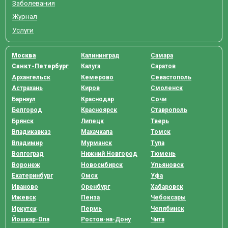
Заболевания
Журнал
Услуги
Москва
Калининград
Самара
Санкт-Петербург
Калуга
Саратов
Архангельск
Кемерово
Севастополь
Астрахань
Киров
Смоленск
Барнаул
Краснодар
Сочи
Белгород
Красноярск
Ставрополь
Брянск
Липецк
Тверь
Владикавказ
Махачкала
Томск
Владимир
Мурманск
Тула
Волгоград
Нижний Новгород
Тюмень
Воронеж
Новосибирск
Ульяновск
Екатеринбург
Омск
Уфа
Иваново
Оренбург
Хабаровск
Ижевск
Пенза
Чебоксары
Иркутск
Пермь
Челябинск
Йошкар-Ола
Ростов-на-Дону
Чита