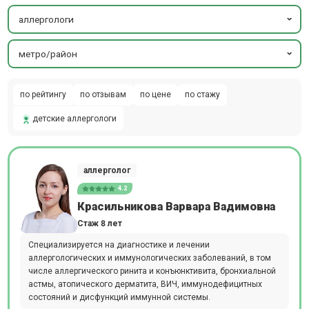
аллергологи
метро/район
по рейтингу
по отзывам
по цене
по стажу
детские аллергологи
аллерголог
4.2
Красильникова Варвара Вадимовна
Стаж 8 лет
Специализируется на диагностике и лечении
аллергологических и иммунологических заболеваний, в том
числе аллергического ринита и конъюнктивита, бронхиальной
астмы, атопического дерматита, ВИЧ, иммунодефицитных
состояний и дисфункций иммунной системы.