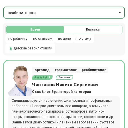
реабилитологи
Врачи
Клиники
по рейтингу
по отзывам
по цене
по стажу
детские реабилитологи
ортопед
травматолог
реабилитолог
4
2 отзыва
Чистяков Никита Сергеевич
Стаж 8 лет
Врач второй категории
Специализируется на лечении, диагностики и профилактики
заболеваний опорно-двигательного аппарата, в том числе
плечелопаточного периартроза, остеоартроза, пяточной
шпоры, сколиоза, плоскостопия, кривошеи, косолапости и др.
Занимается диагностикой и лечением заболеваний суставов
позвоночника, суставов конечностей, последствий травм,