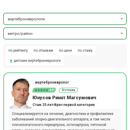
вертеброневрологи
метро/район
по рейтингу
по отзывам
по цене
по стажу
детские вертеброневрологи
вертеброневролог
4.9
22 отзыва
Юнусов Ринат Магсумович
Стаж 25 лет
Врач первой категории
Специализируется на лечении, диагностике и профилактике
заболеваний опорно-двигательного аппарата, в том числе
плечелопаточного периартроза, остеоартроза, пяточной