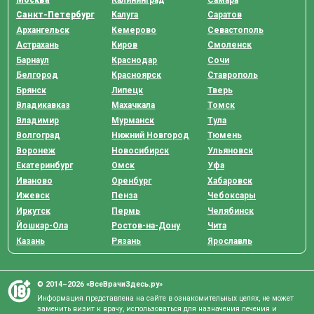
Санкт-Петербург
Калуга
Саратов
Архангельск
Кемерово
Севастополь
Астрахань
Киров
Смоленск
Барнаул
Краснодар
Сочи
Белгород
Красноярск
Ставрополь
Брянск
Липецк
Тверь
Владикавказ
Махачкала
Томск
Владимир
Мурманск
Тула
Волгоград
Нижний Новгород
Тюмень
Воронеж
Новосибирск
Ульяновск
Екатеринбург
Омск
Уфа
Иваново
Оренбург
Хабаровск
Ижевск
Пенза
Чебоксары
Иркутск
Пермь
Челябинск
Йошкар-Ола
Ростов-на-Дону
Чита
Казань
Рязань
Ярославль
© 2014–2026 «ВсеВрачиЗдесь.ру»
Информация представлена на сайте в ознакомительных целях, не может
заменить визит к врачу, использоваться для назначения лечения и