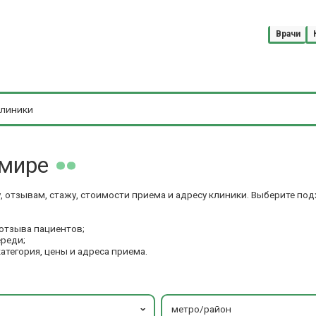
Врачи
имире
, отзывам, стажу, стоимости приема и адресу клиники. Выберите по
отзыва пациентов;
ереди;
категория, цены и адреса приема.
метро/район