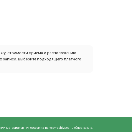
тажу, стоимости приема и расположению
ах записи. Выберите подходящего платного
нии материалов гиперссылка на vsevrachizdes.ru обязательна.