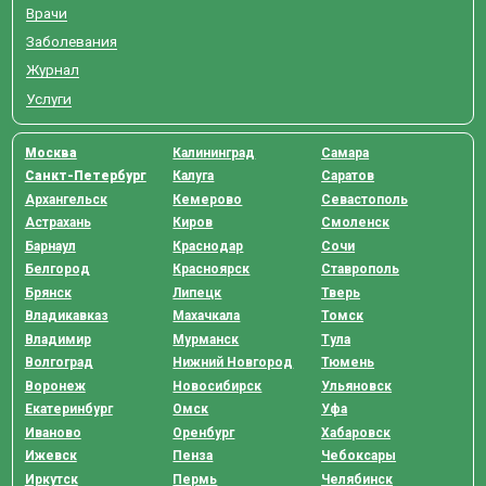
Врачи
Заболевания
Журнал
Услуги
Москва
Калининград
Самара
Санкт-Петербург
Калуга
Саратов
Архангельск
Кемерово
Севастополь
Астрахань
Киров
Смоленск
Барнаул
Краснодар
Сочи
Белгород
Красноярск
Ставрополь
Брянск
Липецк
Тверь
Владикавказ
Махачкала
Томск
Владимир
Мурманск
Тула
Волгоград
Нижний Новгород
Тюмень
Воронеж
Новосибирск
Ульяновск
Екатеринбург
Омск
Уфа
Иваново
Оренбург
Хабаровск
Ижевск
Пенза
Чебоксары
Иркутск
Пермь
Челябинск