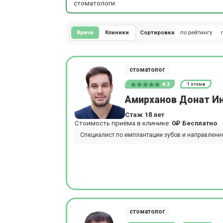
стоматологи
Врачи
Клиники
Сортировка
по рейтингу
стоматолог
4.3
1 отзыв
Амирханов Донат И
Стаж 18 лет
Стоимость приёма в клинике:
0₽
Бесплатно
Специалист по имплантации зубов и направленн
стоматолог