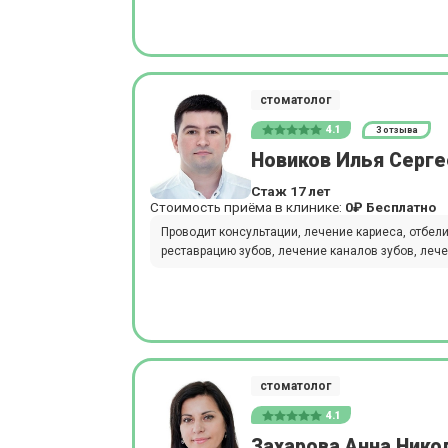
стоматолог
4.1
3 отзыва
Новиков Илья Серге
Стаж 17 лет
Стоимость приёма в клинике:
0₽
Бесплатно
Проводит консультации, лечение кариеса, отбел
реставрацию зубов, лечение каналов зубов, лече
стоматолог
4.1
Захарова Анна Нико