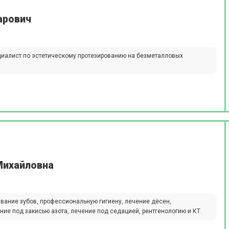
арович
ециалист по эстетическому протезированию на безметалловых
Михайловна
ивание зубов, профессиональную гигиену, лечение дёсен,
ние под закисью азота, лечение под седацией, рентгенологию и КТ.