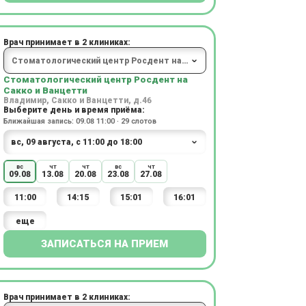
Врач принимает в 2 клиниках:
Стоматологический центр Росдент на
Сакко и Ванцетти
Владимир, Сакко и Ванцетти, д.46
Выберите день и время приёма:
Ближайшая запись: 09.08 11:00 · 29 слотов
вс
чт
чт
вс
чт
09.08
13.08
20.08
23.08
27.08
11:00
14:15
15:01
16:01
еще
ЗАПИСАТЬСЯ НА ПРИЕМ
Врач принимает в 2 клиниках: