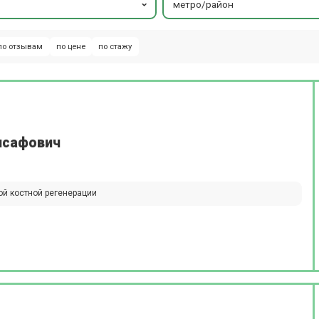
метро/район
по отзывам
по цене
по стажу
нсафович
ой костной регенерации