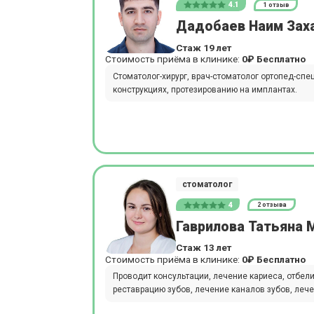
4.1
1 отзыв
Дадобаев Наим Зах
Стаж 19 лет
Стоимость приёма в клинике:
0₽
Бесплатно
Стоматолог-хирург, врач-стоматолог ортопед-сп
конструкциях, протезированию на имплантах.
стоматолог
4
2 отзыва
Гаврилова Татьяна 
Стаж 13 лет
Стоимость приёма в клинике:
0₽
Бесплатно
Проводит консультации, лечение кариеса, отбел
реставрацию зубов, лечение каналов зубов, лече