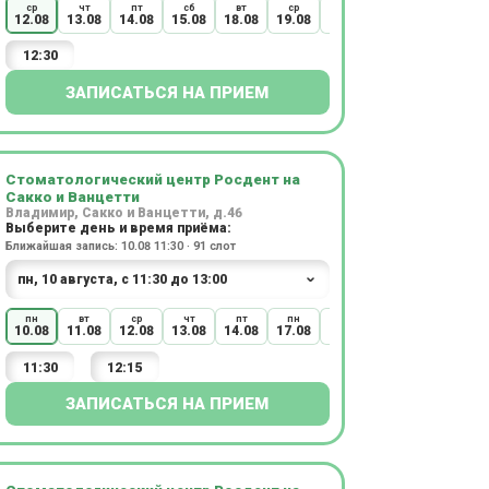
ср
чт
пт
сб
вт
ср
чт
вс
вт
12.08
13.08
14.08
15.08
18.08
19.08
20.08
23.08
25.08
12:30
ЗАПИСАТЬСЯ НА ПРИЕМ
Стоматологический центр Росдент на
Сакко и Ванцетти
Владимир, Сакко и Ванцетти, д.46
Выберите день и время приёма:
Ближайшая запись: 10.08 11:30 · 91 слот
пн
вт
ср
чт
пт
пн
вт
ср
чт
10.08
11.08
12.08
13.08
14.08
17.08
18.08
19.08
20.08
11:30
12:15
ЗАПИСАТЬСЯ НА ПРИЕМ