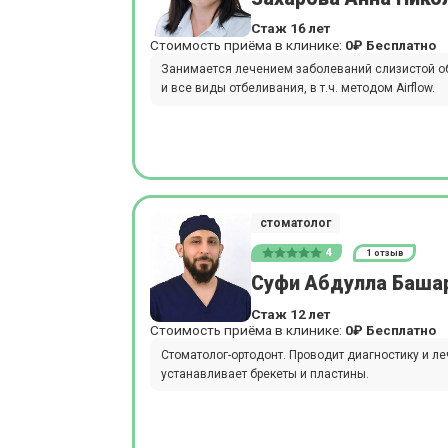
Стаж 16 лет
Стоимость приёма в клинике:
0₽
Бесплатно
Занимается лечением заболеваний слизистой обо
и все виды отбеливания, в т.ч. методом Airflow.
стоматолог
4
1 отзыв
Суфи Абдулла Баша
Стаж 12 лет
Стоимость приёма в клинике:
0₽
Бесплатно
Стоматолог-ортодонт. Проводит диагностику и л
устанавливает брекеты и пластины.