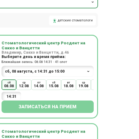
детские стоматологи
Стоматологический центр Росдент на
Сакко и Ванцетти
Владимир, Сакко и Ванцетти, д.46
Выберите день и время приёма:
Ближайшая запись: 08.08 14:31 · 41 слот
сб
ср
пт
сб
вт
ср
чт
пт
сб
08.08
12.08
14.08
15.08
18.08
19.08
20.08
21.08
22.08
14:31
ЗАПИСАТЬСЯ НА ПРИЕМ
Стоматологический центр Росдент на
Сакко и Ванцетти