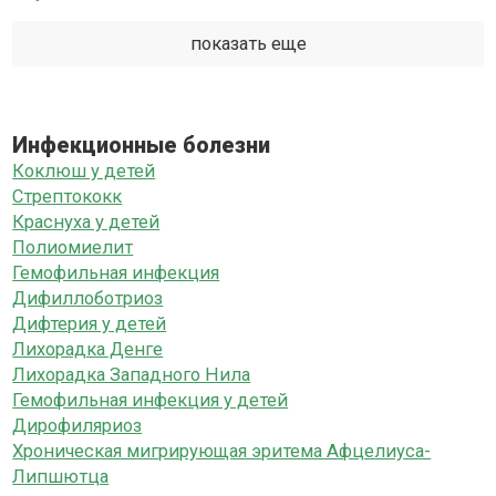
показать еще
Инфекционные болезни
Коклюш у детей
Стрептококк
Краснуха у детей
Полиомиелит
Гемофильная инфекция
Дифиллоботриоз
Дифтерия у детей
Лихорадка Денге
Лихорадка Западного Нила
Гемофильная инфекция у детей
Дирофиляриоз
Хроническая мигрирующая эритема Афцелиуса-
Липшютца