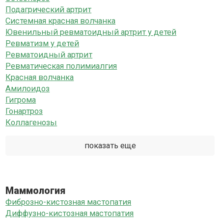
Подагрический артрит
Системная красная волчанка
Ювенильный ревматоидный артрит у детей
Ревматизм у детей
Ревматоидный артрит
Ревматическая полимиалгия
Красная волчанка
Амилоидоз
Гигрома
Гонартроз
Коллагенозы
показать еще
Маммология
Фиброзно-кистозная мастопатия
Диффузно-кистозная мастопатия