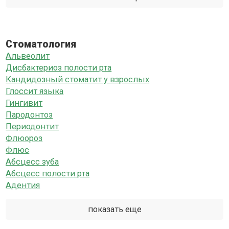
Стоматология
Альвеолит
Дисбактериоз полости рта
Кандидозный стоматит у взрослых
Глоссит языка
Гингивит
Пародонтоз
Периодонтит
Флюороз
Флюс
Абсцесс зуба
Абсцесс полости рта
Адентия
показать еще