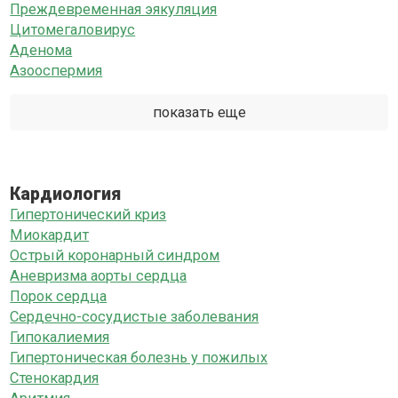
Преждевременная эякуляция
Цитомегаловирус
Аденома
Азооспермия
показать еще
Кардиология
Гипертонический криз
Миокардит
Острый коронарный синдром
Аневризма аорты сердца
Порок сердца
Сердечно-сосудистые заболевания
Гипокалиемия
Гипертоническая болезнь у пожилых
Стенокардия