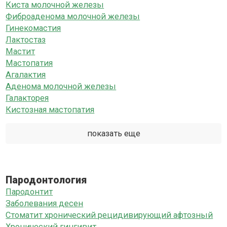
Киста молочной железы
Фиброаденома молочной железы
Гинекомастия
Лактостаз
Мастит
Мастопатия
Агалактия
Аденома молочной железы
Галакторея
Кистозная мастопатия
показать еще
Пародонтология
Пародонтит
Заболевания десен
Стоматит хронический рецидивирующий афтозный
Хронический гингивит