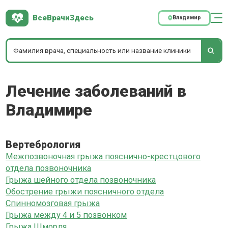
ВсеВрачиЗдесь
Владимир
Лечение заболеваний в
Владимире
Вертебрология
Межпозвоночная грыжа пояснично-крестцового
отдела позвоночника
Грыжа шейного отдела позвоночника
Обострение грыжи поясничного отдела
Спинномозговая грыжа
Грыжа между 4 и 5 позвонком
Грыжа Шморля