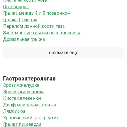
Киста на кости ноги
Остеопороз
Грыжа между 4 и 5 позвонком
Грыжа Шморля
Перелом лонной кости таза
Защемление грыжи позвоночника
Дорзальная грыжа
показать еще
Гастроэнтерология
Эрозия желудка
Эрозия кишечника
Киста селезенки
Диафрагмальная грыжа
Лямблиоз
Хронический панкреатит
Грыжа пищевода