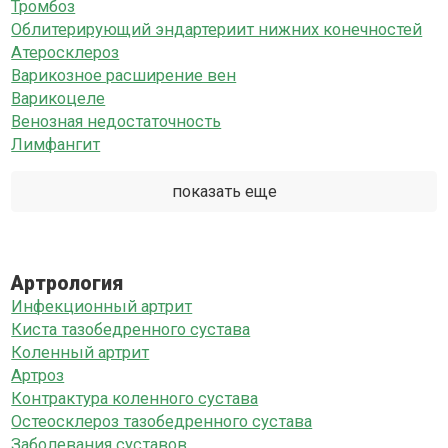
Тромбоз
Облитерирующий эндартериит нижних конечностей
Атеросклероз
Варикозное расширение вен
Варикоцеле
Венозная недостаточность
Лимфангит
показать еще
Артрология
Инфекционный артрит
Киста тазобедренного сустава
Коленный артрит
Артроз
Контрактура коленного сустава
Остеосклероз тазобедренного сустава
Заболевания суставов