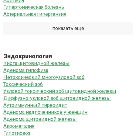
Аритмия
Гипертоническая болезнь
Артериальная гипертензия
показать еще
Эндокринология
Киста щитовидной железы
Аденома гипофиза
Нетоксический многоузловой зоб
Токсический зоб
Узловой токсический зоб щитовидной железы
Диффузно-узловой зоб щитовидной железы
Аутоиммунный тиреоидит
Аденома надпочечников у женщин
Аденома щитовидной железы
Акромегалия
Гипотиреоз