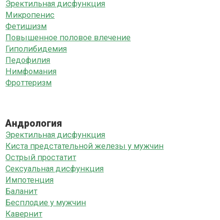
Эректильная дисфункция
Микропенис
Фетишизм
Повышенное половое влечение
Гиполибидемия
Педофилия
Нимфомания
Фроттеризм
Андрология
Эректильная дисфункция
Киста предстательной железы у мужчин
Острый простатит
Сексуальная дисфункция
Импотенция
Баланит
Бесплодие у мужчин
Кавернит