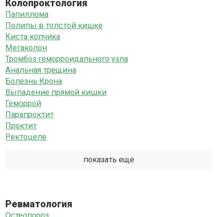
Колопроктология
Папиллома
Полипы в толстой кишке
Киста копчика
Мегаколон
Тромбоз геморроидального узла
Анальная трещина
Болезнь Крона
Выпадение прямой кишки
Геморрой
Парапроктит
Проктит
Ректоцеле
показать еще
Ревматология
Остеопороз