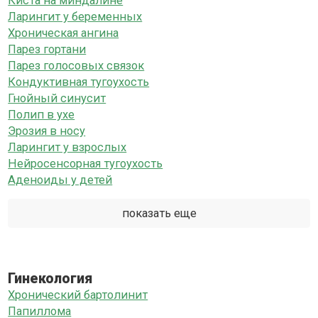
Киста на миндалине
Ларингит у беременных
Хроническая ангина
Парез гортани
Парез голосовых связок
Кондуктивная тугоухость
Гнойный синусит
Полип в ухе
Эрозия в носу
Ларингит у взрослых
Нейросенсорная тугоухость
Аденоиды у детей
показать еще
Гинекология
Хронический бартолинит
Папиллома