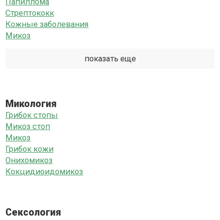
Папиллома
Стрептококк
Кожные заболевания
Микоз
показать еще
Микология
Грибок стопы
Микоз стоп
Микоз
Грибок кожи
Онихомикоз
Кокцидиоидомикоз
Сексология