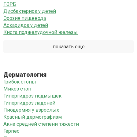
ГЭРБ
Дисбактериоз у детей
Эрозия пищевода
Аскаридоз у детей
Киста поджелудочной железы
показать еще
Дерматология
Грибок стопы
Микоз стоп
Гипергидроз подмышек
Гипергидроз ладоней
Пиодермия у взрослых
Красный дермографизм
Акне средней степени тяжести
Герпес