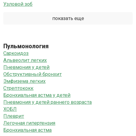
Узловой зоб
показать еще
Пульмонология
Саркоидоз
Альвеолит легких
Пневмония у детей
Обструктивный бронхит
Эмфизема легких
Стрептококк
Бронхиальная астма у детей
Пневмония у детей раннего возраста
ХОБЛ
Плеврит
Легочная гипертензия
Бронхиальная астма