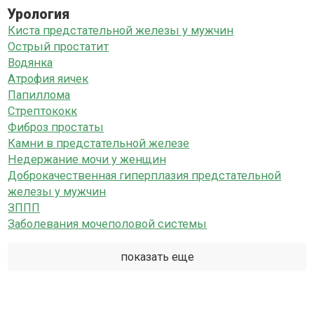
Урология
Киста предстательной железы у мужчин
Острый простатит
Водянка
Атрофия яичек
Папиллома
Стрептококк
Фиброз простаты
Камни в предстательной железе
Недержание мочи у женщин
Доброкачественная гиперплазия предстательной
железы у мужчин
ЗППП
Заболевания мочеполовой системы
показать еще