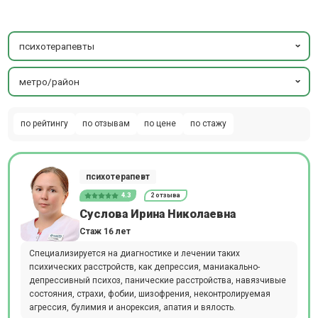
психотерапевты
метро/район
по рейтингу
по отзывам
по цене
по стажу
психотерапевт
4.3
2 отзыва
Суслова Ирина Николаевна
Стаж 16 лет
Специализируется на диагностике и лечении таких
психических расстройств, как депрессия, маниакально-
депрессивный психоз, панические расстройства, навязчивые
состояния, страхи, фобии, шизофрения, неконтролируемая
агрессия, булимия и анорексия, апатия и вялость.