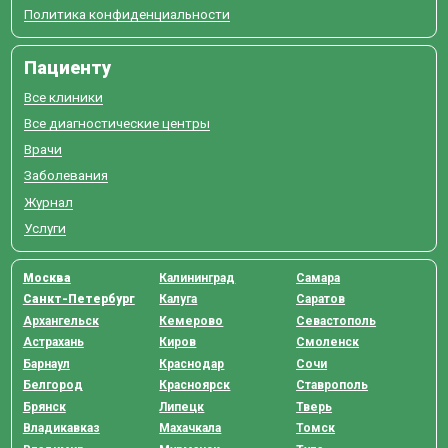
Политика конфиденциальности
Пациенту
Все клиники
Все диагностические центры
Врачи
Заболевания
Журнал
Услуги
Москва
Калининград
Самара
Санкт-Петербург
Калуга
Саратов
Архангельск
Кемерово
Севастополь
Астрахань
Киров
Смоленск
Барнаул
Краснодар
Сочи
Белгород
Красноярск
Ставрополь
Брянск
Липецк
Тверь
Владикавказ
Махачкала
Томск