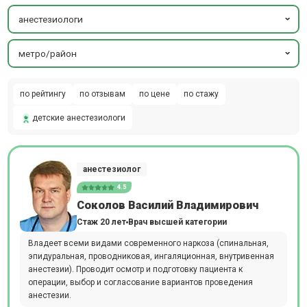
анестезиологи
метро/район
по рейтингу
по отзывам
по цене
по стажу
детские анестезиологи
анестезиолог
4.5
Соколов Василий Владимирович
Стаж 20 лет
Врач высшей категории
Владеет всеми видами современного наркоза (спинальная,
эпидуральная, проводниковая, ингаляционная, внутривенная
анестезии). Проводит осмотр и подготовку пациента к
операции, выбор и согласование вариантов проведения
анестезии.