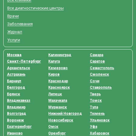
Все диагностические центры
Врачи
Заболевания
Журнал
Услуги
Москва
Калининград
Самара
Санкт-Петербург
Калуга
Саратов
Архангельск
Кемерово
Севастополь
Астрахань
Киров
Смоленск
Барнаул
Краснодар
Сочи
Белгород
Красноярск
Ставрополь
Брянск
Липецк
Тверь
Владикавказ
Махачкала
Томск
Владимир
Мурманск
Тула
Волгоград
Нижний Новгород
Тюмень
Воронеж
Новосибирск
Ульяновск
Екатеринбург
Омск
Уфа
Иваново
Оренбург
Хабаровск