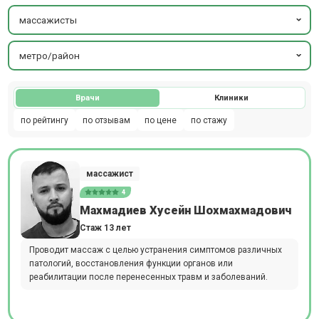
массажисты
метро/район
Врачи
Клиники
по рейтингу
по отзывам
по цене
по стажу
массажист
4
Махмадиев Хусейн Шохмахмадович
Стаж 13 лет
Проводит массаж с целью устранения симптомов различных
патологий, восстановления функции органов или
реабилитации после перенесенных травм и заболеваний.