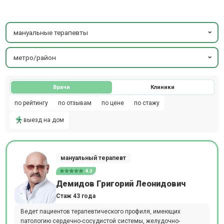
мануальные терапевты
метро/район
Врачи
Клиники
по рейтингу
по отзывам
по цене
по стажу
выезд на дом
мануальный терапевт
4.3
Демидов Григорий Леонидович
Стаж 43 года
Ведет пациентов терапевтического профиля, имеющих
патологию сердечно-сосудистой системы, желудочно-