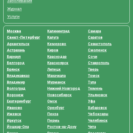
Заболевания
Журнал
Услуги
Москва
Калининград
Самара
Санкт-Петербург
Калуга
Саратов
Архангельск
Кемерово
Севастополь
Астрахань
Киров
Смоленск
Барнаул
Краснодар
Сочи
Белгород
Красноярск
Ставрополь
Брянск
Липецк
Тверь
Владикавказ
Махачкала
Томск
Владимир
Мурманск
Тула
Волгоград
Нижний Новгород
Тюмень
Воронеж
Новосибирск
Ульяновск
Екатеринбург
Омск
Уфа
Иваново
Оренбург
Хабаровск
Ижевск
Пенза
Чебоксары
Иркутск
Пермь
Челябинск
Йошкар-Ола
Ростов-на-Дону
Чита