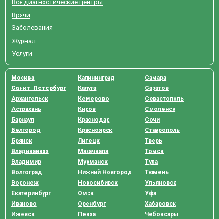
Все диагностические центры
Врачи
Заболевания
Журнал
Услуги
Москва
Калининград
Самара
Санкт-Петербург
Калуга
Саратов
Архангельск
Кемерово
Севастополь
Астрахань
Киров
Смоленск
Барнаул
Краснодар
Сочи
Белгород
Красноярск
Ставрополь
Брянск
Липецк
Тверь
Владикавказ
Махачкала
Томск
Владимир
Мурманск
Тула
Волгоград
Нижний Новгород
Тюмень
Воронеж
Новосибирск
Ульяновск
Екатеринбург
Омск
Уфа
Иваново
Оренбург
Хабаровск
Ижевск
Пенза
Чебоксары