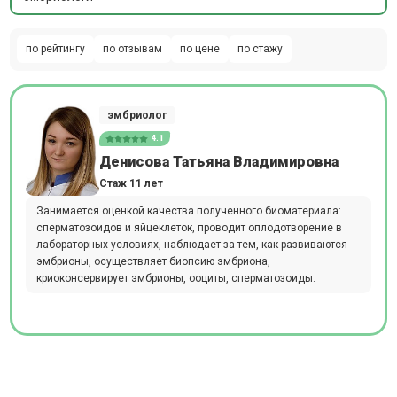
по рейтингу
по отзывам
по цене
по стажу
эмбриолог
4.1
Денисова Татьяна Владимировна
Стаж 11 лет
Занимается оценкой качества полученного биоматериала:
сперматозоидов и яйцеклеток, проводит оплодотворение в
лабораторных условиях, наблюдает за тем, как развиваются
эмбрионы, осуществляет биопсию эмбриона,
криоконсервирует эмбрионы, ооциты, сперматозоиды.