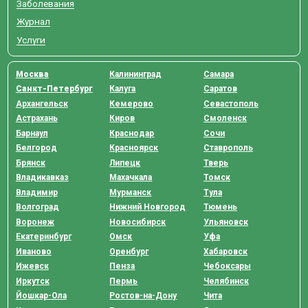
Заболевания
Журнал
Услуги
Москва
Калининград
Самара
Санкт-Петербург
Калуга
Саратов
Архангельск
Кемерово
Севастополь
Астрахань
Киров
Смоленск
Барнаул
Краснодар
Сочи
Белгород
Красноярск
Ставрополь
Брянск
Липецк
Тверь
Владикавказ
Махачкала
Томск
Владимир
Мурманск
Тула
Волгоград
Нижний Новгород
Тюмень
Воронеж
Новосибирск
Ульяновск
Екатеринбург
Омск
Уфа
Иваново
Оренбург
Хабаровск
Ижевск
Пенза
Чебоксары
Иркутск
Пермь
Челябинск
Йошкар-Ола
Ростов-на-Дону
Чита