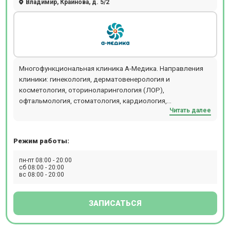
Владимир, Крайнова, д. 5/2
Многофункциональная клиника А-Медика. Направления
клиники: гинекология, дерматовенерология и
косметология, оториноларингология (ЛОР),
офтальмология, стоматология, кардиология,
Читать далее
маммология, неврология, терапия, хирургия, неврология,
андрология, урология. В клинике доступны следующие
диагностические услуги: УЗИ, 3D/4D УЗИ, рентген,
Режим работы:
маммография, ЭКГ, ЭЭГ, УЗИ сердца, все виды
лабораторных исследований, а так же процедурная
пн-пт 08:00 - 20:00
комната для разных манипуляций. Можно сдать анализы,
сб 08:00 - 20:00
вс 08:00 - 20:00
выполнить инъекции лекарственных препаратов и
оформить медицинские справки. В клинике А-Медика
возможен выезд врачей на дом.
ЗАПИСАТЬСЯ