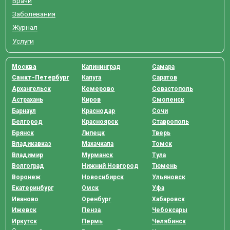
Врачи
Заболевания
Журнал
Услуги
Москва
Калининград
Самара
Санкт-Петербург
Калуга
Саратов
Архангельск
Кемерово
Севастополь
Астрахань
Киров
Смоленск
Барнаул
Краснодар
Сочи
Белгород
Красноярск
Ставрополь
Брянск
Липецк
Тверь
Владикавказ
Махачкала
Томск
Владимир
Мурманск
Тула
Волгоград
Нижний Новгород
Тюмень
Воронеж
Новосибирск
Ульяновск
Екатеринбург
Омск
Уфа
Иваново
Оренбург
Хабаровск
Ижевск
Пенза
Чебоксары
Иркутск
Пермь
Челябинск